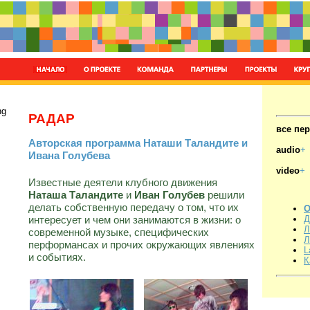
ng
РАДАР
все пе
Авторская программа Наташи Таландите и
audio
+
Ивана Голубева
video
+
Известные деятели клубного движения
Наташа Таландите
и
Иван Голубев
решили
делать собственную передачу о том, что их
О
интересует и чем они занимаются в жизни: о
Д
Л
современной музыке, специфических
Л
перформансах и прочих окружающих явлениях
L
и событиях.
К