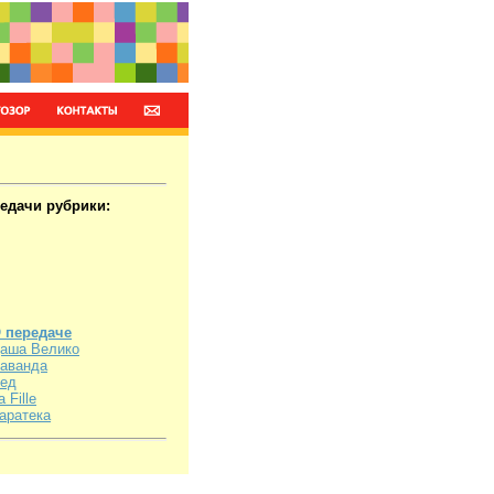
редачи рубрики:
 передаче
аша Велико
аванда
ед
a Fille
аратека