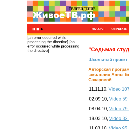
[an error occurred while
processing the directive]
[an
error occurred while processing
"Седьмая сту
the directive]
Школьный проект
Авторская програ
школьниц Анны Б
Сахаровой
11.11.10,
Video 10
02.09.10,
Video 59
08.04.10,
Video 79
18.03.10,
Video 82
11.03.10,
Video 95