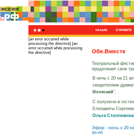
[an error occurred while
processing the directive]
[an
error occurred while processing
Обе.Вместе
the directive]
Театральный фести
продолжает свое т
В ночь с 20 на 21 а
свидетелями драмат
Иллюзий
".
С полуночи в гостя
Елизаветы Сергеев
Ольга Столповска
Эфир - ночь с 20 н
00:05