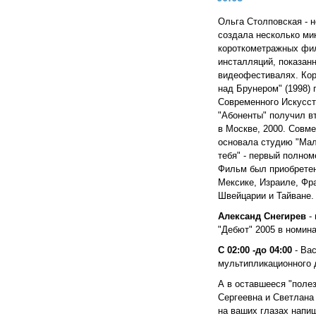
Ольга Столповская - 
создала несколько м
короткометражных фил
инсталляций, показан
видеофестивалях. Ко
над Брунером" (1998)
Современного Искусст
"Абоненты" получил в
в Москве, 2000. Совм
основала студию "Ма
тебя" - первый полно
Фильм был приобретен
Мексике, Израиле, Фра
Швейцарии и Тайване.
Александ Снегирев
- 
"Дебют" 2005 в номина
С 02:00 -до 04:00
- Вас
мультипликационного 
А в оставшееся "поле
Сергеевна и Светлана 
на ваших глазах напиш