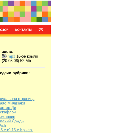
audio:
mp3
16-ое крыло
(20.05.06) 52 Mb
редачи рубрики:
ачальная страница
аяо Миядзаки
антэр Ди
скафлон
емлянин
олчий Дождь
ish
15-е и) 16-е Крыло.