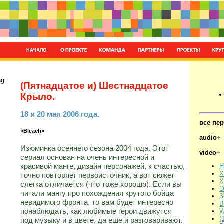
ng
(Пятнадцатое и) Шестнадцатое
Крыло.
18 и 20 мая 2006 года.
все пе
«Bleach»
audio
+
Изюминка осеннего сезона 2004 года. Этот
video
+
сериал основан на очень интересной и
красивой манге, дизайн персонажей, к счастью,
Н
Х
точно повторяет первоисточник, а вот сюжет
Х
слегка отличается (что тоже хорошо). Если вы
Э
читали мангу про похождения крутого бойца
З
невидимого фронта, то вам будет интересно
В
понаблюдать, как любимые герои движутся
W
(
под музыку и в цвете, да еще и разговаривают.