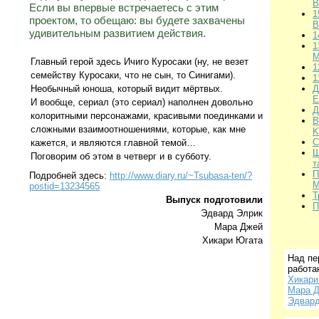
B
Если вы впервые встречаетесь с этим
1
проектом, то обещаю: вы будете захвачены
B
удивительным развитием действия.
1
1
M
Главный герой здесь Ичиго Куросаки (ну, не везет
1
семейству Куросаки, что не сын, то Синигами).
1
Необычный юноша, который видит мёртвых.
Д
Е
И вообще, сериал (это сериал) наполнен довольно
Д
колоритными персонажами, красивыми поединками и
В
сложными взаимоотношениями, которые, как мне
K
С
кажется, и являются главной темой…
Ш
Поговорим об этом в четверг и в субботу.
т
П
Подробней здесь:
http://www.diary.ru/~Tsubasa-ten/?
М
postid=13234565
Т
Выпуск подготовили
П
Эдвард Элрик
Мара Джей
Хикари Югата
Над п
работа
Хикари
Мара 
Эдвард