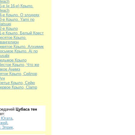
leach
5-е (и 16-е) Крыло.
leach
4-е Крыло. О злодеях
3-е Крыло. Yami no
atsuei
2-е Крыло
1-е Крыло. Белый Крест
есятое Крыло.
вангелион
евятое Крыло. Алхимик
осьмое Крыло. Ai nо
usabi
едьмое Крыло
естое Крыло, Что же
акое Анимэ
ятое Крыло, Сейлор
ун
ретье Крыло, Сейю
ервое Крыло, Clamp
ередачей
Цубаса тен
ют:
 Югата
,
Джей
,
 Элрик
.