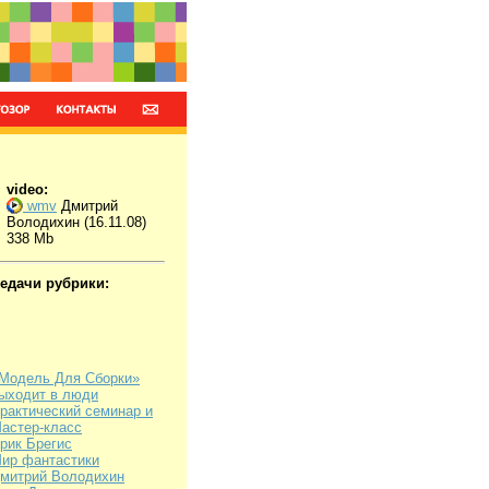
video:
wmv
Дмитрий
Володихин (16.11.08)
338 Mb
редачи рубрики:
Модель Для Сборки»
ыходит в люди
рактический семинар и
астер-класс
рик Брегис
ир фантастики
митрий Володихин