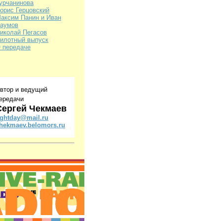
урчанинова
орис Герцовский
аксим Панин и Иван
аумов
иколай Пегасов
илотный выпуск
 передаче
втор и ведущий
ередачи
Сергей Чекмаев
ightday@mail.ru
hekmaev.belomors.ru