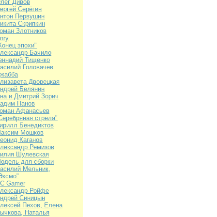
лег Дивов
ергей Серёгин
нтон Первушин
икита Скрипкин
оман Злотников
nry
Конец эпохи"
лександр Бачило
еннадий Тищенко
асилий Головачев
жабба
лизавета Дворецкая
ндрей Белянин
на и Дмитрий Зорич
адим Панов
оман Афанасьев
Серебряная стрела"
ирилл Бенедиктов
аксим Мошков
еонид Каганов
лександр Ремизов
илия Шулевская
одель для сборки
асилий Мельник,
Эксмо"
C Gamer
лександр Ройфе
ндрей Синицын
лексей Пехов, Елена
ычкова, Наталья