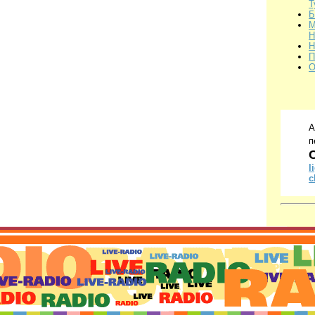
Т
Б
М
Н
Н
П
О
А
п
l
c