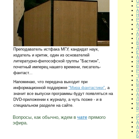
О
С
А
Н
Р
A
"
А
Г
В
Д
Преподаватель истфака МГУ, кандидат наук,
Е
издатель и критик, один из основателей
А
литературно-философской группы "Бастион",
Я
В
почетный имперец нашего времени, писатель-
Р
фантаст...
"
К
Напоминаю, что передача выходит при
М
информационной поддержке
"Мира фантастики"
, а
Л
значит все выпуски программы будут появляться на
А
Л
DVD-приложении к журналу, а чуть позже - и в
М
специальном разделе на сайте.
В
"
Вопросы, как обычно, ждем в
чате
прямого
P
А
эфира.
А
А
Б