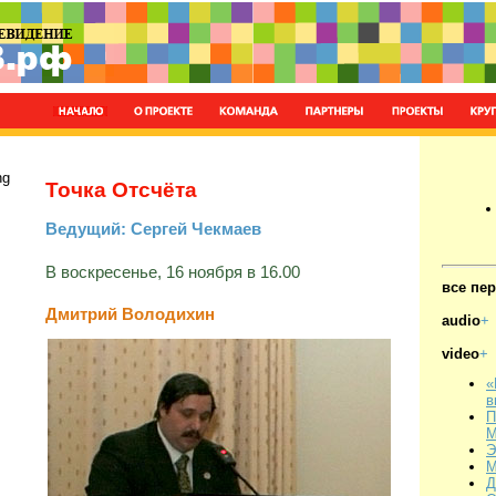
ng
Точка Отсчёта
Ведущий: Сергей Чекмаев
В воскресенье, 16 ноября в 16.00
все пе
Дмитрий Володихин
audio
+
video
+
«
в
П
М
Э
М
Д