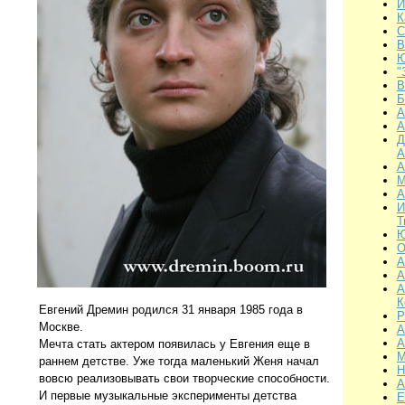
И
К
С
В
Ю
"
В
Б
А
А
Д
А
А
М
А
И
Т
Ю
О
А
А
А
К
Евгений Дремин родился 31 января 1985 года в
Р
Москве.
А
А
Мечта стать актером появилась у Евгения еще в
М
раннем детстве. Уже тогда маленький Женя начал
Н
вовсю реализовывать свои творческие способности.
А
И первые музыкальные эксперименты детства
Е