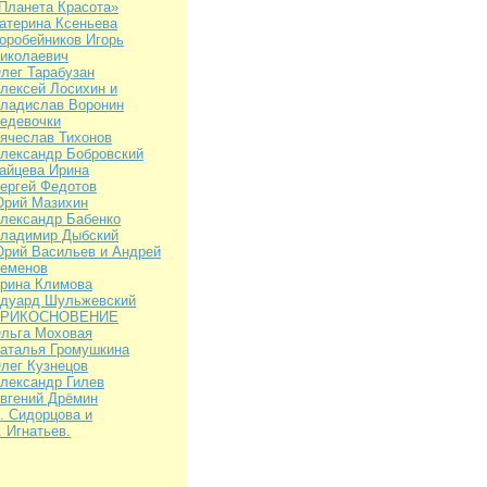
Планета Красота»
атерина Ксеньева
оробейников Игорь
иколаевич
лег Тарабузан
лексей Лосихин и
ладислав Воронин
едевочки
ячеслав Тихонов
лександр Бобровский
айцева Ирина
ергей Федотов
рий Мазихин
лександр Бабенко
ладимир Дыбский
рий Васильев и Андрей
еменов
рина Климова
дуард Шульжевский
ПРИКОСНОВЕНИЕ
льга Моховая
аталья Громушкина
лег Кузнецов
лександр Гилев
вгений Дрёмин
. Сидорцова и
. Игнатьев.