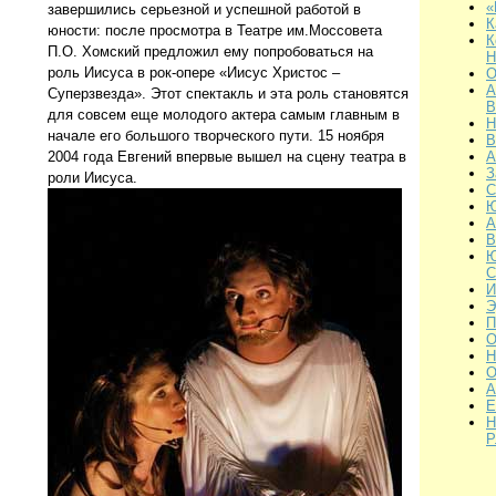
«
завершились серьезной и успешной работой в
К
юности: после просмотра в Театре им.Моссовета
К
П.О. Хомский предложил ему попробоваться на
Н
роль Иисуса в рок-опере «Иисус Христос –
О
А
Суперзвезда». Этот спектакль и эта роль становятся
В
для совсем еще молодого актера самым главным в
Н
начале его большого творческого пути. 15 ноября
В
2004 года Евгений впервые вышел на сцену театра в
А
З
роли Иисуса.
С
Ю
А
В
Ю
С
И
Э
О
Н
О
А
Е
Н
Р