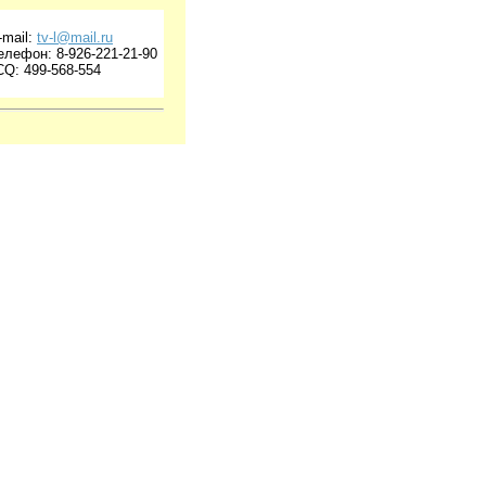
-mail:
tv-l@mail.ru
елефон: 8-926-221-21-90
CQ: 499-568-554