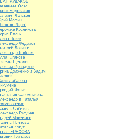
ВАН РУДАКОВ
азанчеев Олег
арик Андреасян
алерия Ланская
рий Мамин
Золотая Лира"
ероника Косенкова
орис Бланк
лина Чевик
лександр Федоров
митрий Бозин и
лександр Бабенко
лла Юганова
аксим Щеголев
лексей Франдетти
рина Долженко и Вадим
ихонов
лия Лобанова
йкумена
ркадий Яхнис
настасия Сапожникова
лександр и Наталья
олмановские
амиль Сабитов
лександр Голубев
ндрей Максимов
арина Пьянова
аталья Когут
нна ТЕРЕХОВА
вгений Герчаков