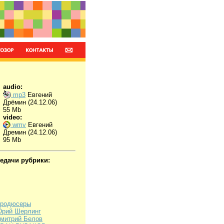
audio:
mp3
Евгений
Дрёмин (24.12.06)
55 Mb
video:
wmv
Евгений
Дремин (24.12.06)
95 Mb
редачи рубрики:
родюсеры
рий Шерлинг
митрий Белов