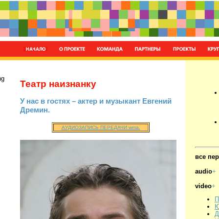
ng
Театр наизнанку
У нас в гостях – актер и музыкант Евгений
Дремин.
АУДИОЗАПИСЬ ПЕРЕДАЧИ wma.
все пе
audio
+
video
+
П
Ю
Д