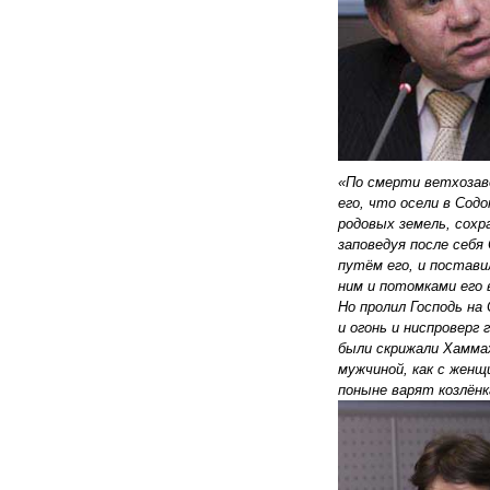
«По смерти ветхозав
его, что осели в Содо
родовых земель, сохр
заповедуя после себя
путём его, и постав
ним и потомками его 
Но пролил Господь на
и огонь и ниспроверг 
были скрижали Хамм
мужчиной, как с женщи
поныне варят козлён