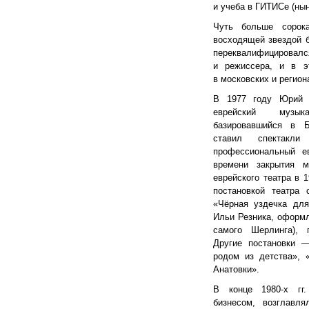
и учеба в ГИТИСе (ны
Чуть больше сорок
восходящей звездой б
переквалифицировался
и режиссера, и в э
в московских и регион
В 1977 году Юрий 
еврейский музы
базировавшийся в 
ставил спектак
профессиональный е
времени закрытия мо
еврейского театра в 
постановкой театра 
«Чёрная уздечка для
Ильи Резника, оформл
самого Шерлинга), 
Другие постановки 
родом из детства», 
Анатовки».
В конце 1980-х гг.
бизнесом, возглавля