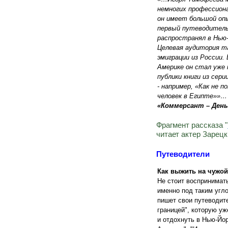
немногих профессионал
он имеет большой оп
первый путеводитель
распространял в Нью-
Целевая аудитория т
эмиграции из России.
Америке он стал уже 
публики книги из сер
- например, «Как не 
человек в Египте»»…
«Коммерсант – День
Фрагмент рассказа "
читает актер Зарец
Путеводители
Как выжить на чужой
Не стоит воспринимать
именно под таким угл
пишет свои путеводит
границей", которую уж
и отдохнуть в Нью-Йор