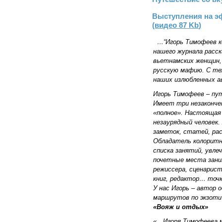
Выступления на э
(видео 87 Kb
)
…“Игорь Тимофеев к
нашего журнала расск
вьетнамских женщин,
русскую мафию. С те
наших излюбленных а
Игорь Тимофеев – пу
Имеет три незакончен
«полное». Настоящая
незаурядный человек
заметок, статей, рас
Обладатель колоритно
списка занятий, увлеч
почетные места зани
режиссера, сценарист
книг, редактор… точ
У нас Игорь – автор 
маршрутов по экзоти
«Вояж и отдых»
«…Игоря Тимофеева м