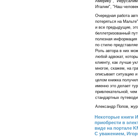
Америку", "Иерусалим:
Италии", "Наш человек
Очередная работа авт
потеряться на Мальте" 
и все предыдущие, эт
беллетризованный пут
полезная информация "
по стилю представляе
Роль автора в них мож
любой адвокат, котор
клиенту, как лучше ук
многое, скажем, на г
описывает ситуацию и 
целом книжка получил
именно это делает ту
привлекательной, чем 
стандартных путевод
Александр Попов, жур
Некоторые книги 
приобрести в эле
виде на портале K
С уважением, Игор